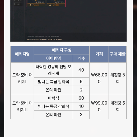
패키지 구성
패키지명
가격
구매 제한
아이템명
개수
타락한 영웅의 전당 모
40
래시계
도약 준비 패
₩66,00
계정당 5
키지Ⅰ
빛나는 특급 강화석
5
0
회
온의 파편
2
마력석
60
도약 준비 패
₩99,00
계정당 5
빛나는 특급 강화석
10
키지 Ⅱ
0
회
온의 파편
3