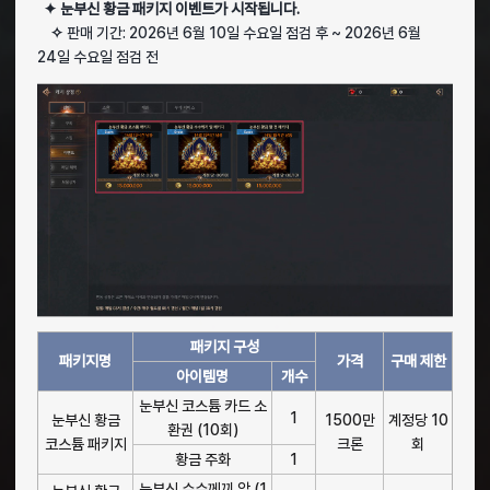
✦ 눈부신 황금 패키지 이벤트가 시작됩니다.
✧
판매 기간: 2026년 6월 10일 수요일 점검 후 ~ 2026년 6월
24일 수요일 점검 전
패키지 구성
패키지명
가격
구매 제한
아이템명
개수
눈부신 코스튬 카드 소
1
눈부신 황금
1500만
계정당 10
환권 (10회)
코스튬 패키지
크론
회
황금 주화
1
눈부신 수수께끼 알 (1