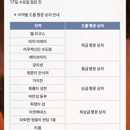
17일 수요일 점검 전
✧
지역별 드롭 행운 상자 안내
지역
드롭 행운 상자
델 라고스
비아 마레아
하급 행운 상자
라우케신단 수도원
에이브러리
모리센
중급 행운 상자
영혼의 안식처
가이잔
흑룡의 성전
상급 행운 상자
바란섬 동부
투쟁의 섬
아르메네스
최상급 행운 상자
타락한 영웅의 전당 1층
리옴