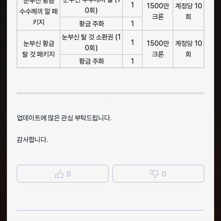
눈부신 황금
1
1500만
계정당 10
0회)
수수께끼 알 패
크론
회
키지
황금 주화
1
눈부신 탈 것 소환권 (1
1
눈부신 황금
1500만
계정당 10
0회)
탈 것 패키지
크론
회
황금 주화
1
업데이트에 많은 관심 부탁드립니다.
감사합니다.
0
0