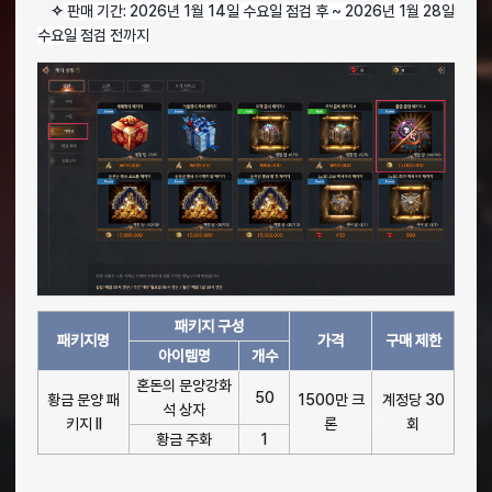
✧
판매 기간: 2026년 1월 14일 수요일 점검 후 ~ 2026년 1월 28일
수요일 점검 전까지
패키지 구성
패키지명
가격
구매 제한
아이템명
개수
혼돈의 문양강화
50
황금 문양 패
1500만 크
계정당 30
석 상자
키지 II
론
회
황금 주화
1