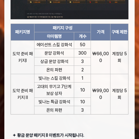
패키지 구성
패키지명
가격
구매 제한
아이템명
개수
에이션트 스킬 강화석
50
문양 강화석
300
도약 준비 패
₩66,00
계정당 5
키지Ⅰ
0
회
상급 문양 강화석
3
온의 파편
2
빛나는 스킬 강화석
1
고대의 무기고 7단계
10
도약 준비 패
₩99,00
계정당 5
보상 상자
키지 Ⅱ
0
회
빛나는 특급 강화석
10
온의 파편
3
✦ 황금 문양 패키지 II 이벤트가 시작됩니다.