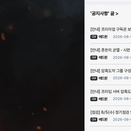
공지사항
글
[안내] 프리미엄 구독권 보상
2026-08-
에드윈
GM
[안내] 혼돈의 균열 - 시련
2026-08-
에드윈
GM
[안내] 암흑도약 그룹 구성
2026-08-
에드윈
GM
[안내] 프라임 서버 암흑도
2026-08-
에드윈
GM
[점검] 8/5(수) 정기점검
2026-08-
에드윈
GM