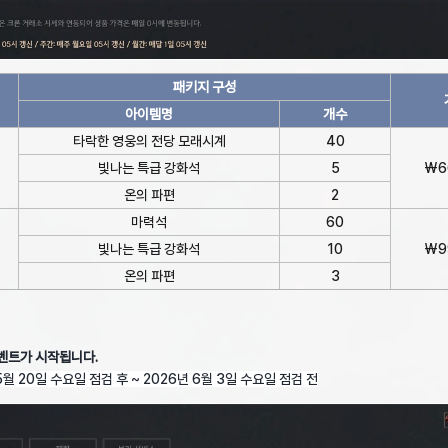
패키지 구성
아이템명
개수
타락한 영웅의 전당 모래시계
40
빛나는 특급 강화석
5
₩6
온의 파편
2
마력석
60
빛나는 특급 강화석
10
₩9
온의 파편
3
이벤트가 시작됩니다.
5월 20일 수요일 점검 후 ~ 2026년 6월 3일 수요일 점검 전