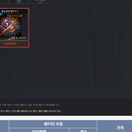
패키지 구성
가격
아이템명
개수