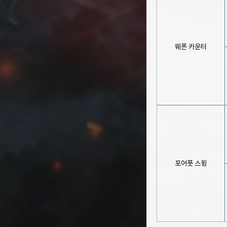
웨폰 카운터
포어풋 스윙