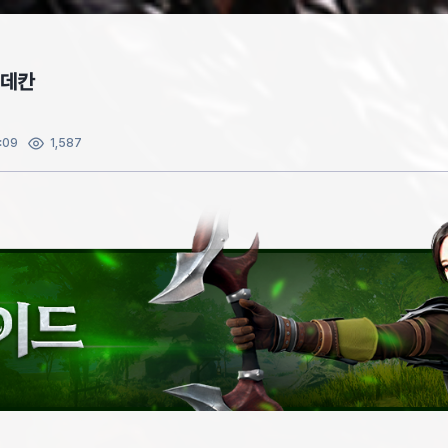
 데칸
:09
1,587