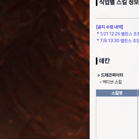
직업별 스킬 정보
[공지 수정 내역]
* 1/21 12:25 밸런스 
* 7/8 13:30 밸런스 조
데칸
▹ 드래곤파이터
-
액티브 스킬
스킬명