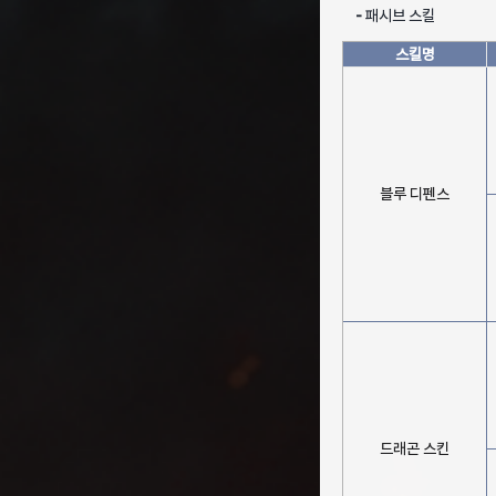
-
패시브 스킬
스킬명
블루 디펜스
드래곤 스킨