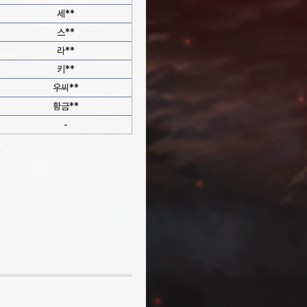
세**
스**
라**
키**
우씨**
황금**
-
)