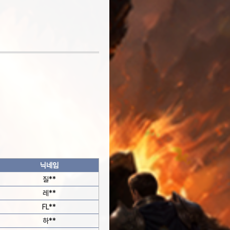
닉네임
질**
레**
FL**
하**