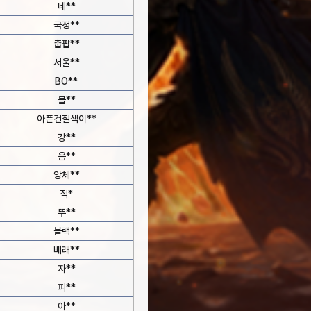
네**
국정**
춥팝**
서울**
BO**
블**
아픈건질색이**
강**
음**
앙체**
적*
뚜**
블랙**
베래**
자**
피**
아**