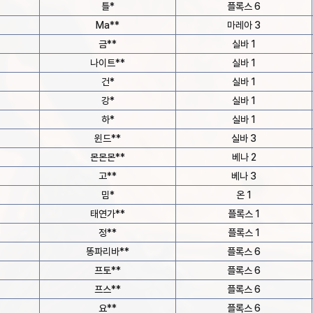
틀*
플록스 6
Ma**
마레아 3
금**
실바 1
나이트**
실바 1
건*
실바 1
강*
실바 1
하*
실바 1
윈드**
실바 3
몬몬몬**
베나 2
고**
베나 3
밈*
온 1
태연가**
플록스 1
정**
플록스 1
똥파리바**
플록스 6
프토**
플록스 6
프스**
플록스 6
요**
플록스 6