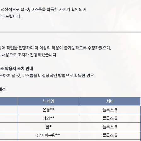
비정상적으로 탈 것/코스튬을 획득한 사례가 확인되어
안내드립니다.
방어 작업을 진행하여 더 이상의 악용이 불가능하도록 수정하였으며,
래 내용으로 조치가 진행되었습니다.
변조 악용자 조치 안내
변조하여 탈 것, 코스튬을 비정상적인 방법으로 획득한 경우
 계정
닉네임
서버
온통**
플록스 6
너의**
플록스 6
롤*
플록스 6
담배피구왕**
플록스 6