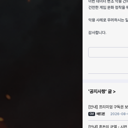
이번 데이터 변조 악용 건
건전한 게임 문화 정착을 
악용 사례로 우려하시는 일
감사합니다.
공지사항
글
[안내] 프리미엄 구독권 보상
2026-08-
에드윈
GM
[안내] 혼돈의 균열 - 시련