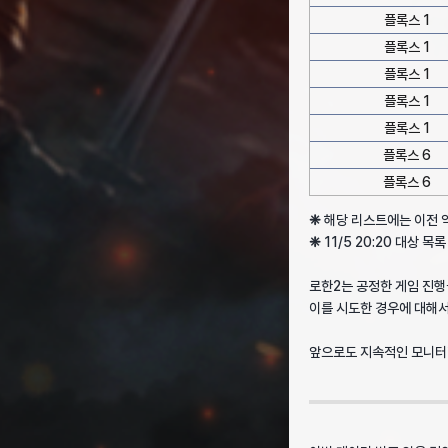
플록스 1
플록스 1
플록스 1
플록스 1
플록스 1
플록스 6
플록스 6
❈
해당 리스트에는 이전 악
❈
11/5 20:20 대상 목
로한2는 공정한 게임 진행
이를 시도한 경우에 대해서
앞으로도 지속적인 모니터