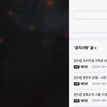
공지사항
글
[안내] 프리미엄 구독권 보상
2026-08-
에드윈
GM
[안내] 혼돈의 균열 - 시련
2026-08-
에드윈
GM
[안내] 암흑도약 그룹 구성
2026-08-
에드윈
GM