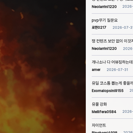
2026
Neolarrini1220
pvp무기 질문요
2026-07-3
로한0217
쟁 컨텐츠 보안 없이 이것
2026
Neolarrini1220
개나소나 다 어뷰징하는데
2026-07-31
amer
유일 코스튬 뽑는게 좋을
2
Exomalopsini9155
유물 강화
2026
Mellifera0584
자이언트
2026
Binghami4938