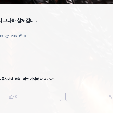
 그나마 살꺼같네..
39
0
286
요즘시대에 공속느리면 게이머 다 떠난다오..
0