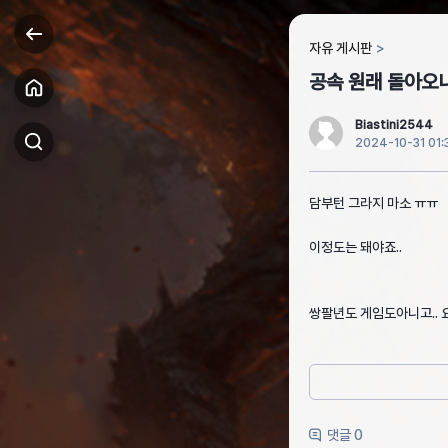
자유 게시판
공속 원래 돌아오니
Biastini2544
2024-10-31 01:
담부턴 그라지 마소 ㅠㅠ
이정도는 돼야죠..
쌍팔년도 게임도아니고.. 
댓글 0