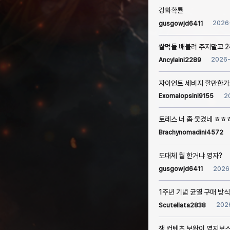
강화확률
2026
gusgowjd6411
쌀먹들 배불려 주지말고 
2026
Ancylaini2289
자이언트 세비지 할만한가
2
Exomalopsini9155
토레스 너 좀 웃겼네 ㅎㅎ
Brachynomadini4572
도대체 뭘 한거냐 영자?
2026
gusgowjd6411
1주년 기념 균열 구매 방
202
Scutellata2838
쟁 컨텐츠 보완이 영지보