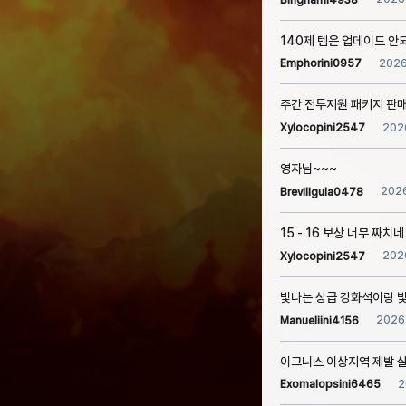
140제 템은 업데이드 안
202
Emphorini0957
주간 전투지원 패키지 판
202
Xylocopini2547
영자님~~~
202
Breviligula0478
15 - 16 보상 너무 짜치
202
Xylocopini2547
빛나는 상급 강화석이랑 
2026
Manueliini4156
이그니스 이상지역 제발 
2
Exomalopsini6465