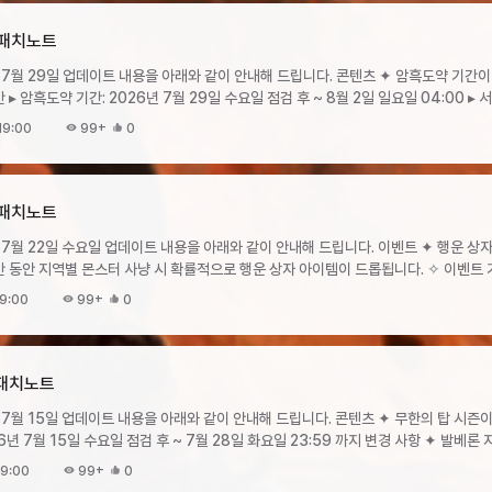
 - 시련 15·16단계 보상 소급 적용 방식소급 적용 항목지급 방식혼돈의 문양 강화석
에 따라상향된 개수의 보상 소급 적용혼돈의 크론 상자희귀 유물, 희귀 유물 결정드롭 
) 패치노트
급 적용 (소수점 아래 자리는 올림 처리) 서버 이전 기간 시작 ✦ 서버 이전 기간: 8월 7일
업데이트 내용을 아래와 같이 안내해 드립니다. 콘텐츠 ✦ 암흑도약 기간이 시작됩니다. ✧
 이전이 불가능합니다. ✦ 서버 이전 진행 ✧ 상점에서
 시간대:
다. ▸ 서버 이전권의 가격은 개당 1200 루비이며, 구매 횟수 제한은
19:00
99+
0
아인호른2온3-5그룹로하1몬트3-6그룹카이논2플록스2-7그룹에도네1몬트2-8그룹
 합니다. ▸ 서버 이전 기간 중 계정별 이동 횟수는 제한이 없습니다. ▸자세한
혼돈의 균열 - 시련 신규 단계 입장에 필요한 스크롤을
기 바랍니다. ▹ 서버 이전 가이드 바로가기 ▸서버 이전 기간 중 크론으로 구매
아이템재료 아이템제작 비용성공 확률아이템명개수[개인] 혼돈의 균열 - 시련 15단계[
 가능합니다. (계정 당 1회) 이벤트 ✦ 강화 비용 할인 이벤트가 시작됩니다. ✧ 이벤트
개인] 혼돈의 균열 - 시련 16단계[개인] 혼돈의 균열 - 시련 조각5010 크론100% ▸ 시련 입
) 패치노트
길드 창고 보관은 불가능합니다. ✧ 혼돈의 균열 - 시련 신규 단계 보상 ▸ 시련 신규 단계
비용 할인에서 제외됩니다. ✦ 눈부신 황금
일 수요일 업데이트 내용을 아래와 같이 안내해 드립니다. 이벤트 ✦ 행운 상자 드롭 이벤트가
수량아이템명수량14단계혼돈의 문양 강화석 상자350혼돈의 크론상자500혼돈의
개수눈부신 황금코스튬 패키지눈부신 코스튬 카드 소환권 (10회)11500만 크론계
역별 드롭 행운 상자 안내지역드롭 행운 상자델 라고스하급 행운 상자비아
양 강화석 상자500혼돈의 크론상자600혼돈의 페르소나 상자3516단계혼돈의 문양
알 패키지눈부신 수수께끼 알 (10회)11500만 크론계정당 10회황금 주화1눈부신 
9:00
99+
0
에이브러리모리센중급 행운 상자영혼의 안식처가이잔상급 행운 상자흑룡의 성전바란
 혼돈의 페르소나 상자: 사용시 확률에 따라 하급/중급/상급 페르소나
만 크론계정당 10회황금 주화1 이번 업데이트에서는 지난 업데이트 후 보내주신 의견을
타락한 영웅의 전당 1층리옴특급 행운 상자이그니스발베론타락한 영웅의 전당 2~5층 ▸ 상자
몬스터 처치 시 획득량
 15·16단계 보상을 상향합니다. 보상 상향 전 해당 단계를 클리어한 유저 분들께는 
 리옴 이상 지역
터보스 몬스터혼돈의 균열 - 시련
클리어 보상을 순차적으로 지급할 예정입니다. 앞으로도 지속적으로 전달해 주시는 다
 드롭합니다. ▸ 동일 지역 내에서는 몬스터 종류에 관계없이 상자 드롭 확률이
) 패치노트
3,400,0001,166,300,00017,136,900,000혼돈의 균열 - 시련
경에서 즐겁게 플레이하실 수 있도록 노력하겠습니다. 감사합니다.
608,100,0001,982,700,00028,871,300,000혼돈의 균열 - 시련
업데이트 내용을 아래와 같이 안내해 드립니다. 콘텐츠 ✦ 무한의 탑 시즌이 시작됩니다. ✧
002,220,600,00032,206,500,000 ✧ 시련 신규 단계 몬스터 드롭 보상 시련 내에서
5일 수요일 점검 후 ~ 7월 28일 화요일 23:59 까지 변경 사항 ✦ 발베론 지역 일부 몬스터
 행운 상자투쟁의 주문서투쟁의 주문서투쟁의 주문서투쟁의 주문서투쟁의 주문서일반 
을 획득합니다. 드롭 아이템의 종류 및 드롭 확률은 몬스터 유형과 단계에 따라
반 수수께끼 알 (1회)일반 수수께끼 알 (1회)일반 수수께끼 알 (1회)일반 코스튬 카드 
9:00
99+
0
일반 코스튬 카드 소환권 (1회)일반 코스튬 카드 소환권 (1회)일반 코스튬 카드 소환권 