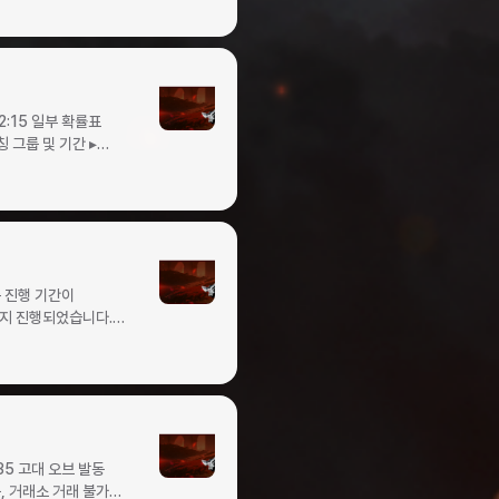
에 대한 보상을
전당
(1회)일반 탈 것
급 상자1011타락한
)고대의 무기고2단계
는 상급
조합석빛나는 상급
 스킬
2:15 일부 확률표
타락한 영웅의 전당
계정당 5회빛나는 특급
그룹매칭
오브가
제한아이템명개수별빛
금 주화1눈부신
501500만
지
키지눈부신 탈 것
에드윈의 용맹고급치명타
타 공격 시 4%
4% 확률로 보스
로 일반 몬스터 공격력
가이잔라우스최대 HP
격력 3.3% 증가
 2.8배 수준으로
증가 (지속시간
 소폭 상향 ✦
 5초)1.97%오브 :
변경 후120레벨
고해 주시기 바랍니다.
 행운 상자흑룡의
오브 : 치명적인
한 영웅의 전당
치명적인 나투의
아이템 변경변경
나투의 결의고대치명타
35 고대 오브 발동
치명타 공격 시 7%
능, 거래소 거래 불가)