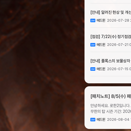
[안내] 알려진 현상 및 개선 
에드윈
2026-07-28 
[점검] 7/22(수) 정기점검
에드윈
2026-07-21 0
[안내] 플록스의 보물상자
에드윈
2026-07-15 0
[패치노트] 8/5(수)
안녕하세요. 로한2입니다. 8월 5일 업
무한의 탑 시즌 기간: 2026년 8월 5일
보상이 상향됩니다.단계혼
에드윈
2026-08-04 
후15600850500600드롭 확률 상향16
이뤄질 예정입니다. ▸ 소급 보상은 대상자 집계 완료 후 8월 5일부터 순차 지급될 예정입니다. 지급 완료 시 공지를 통해 다시