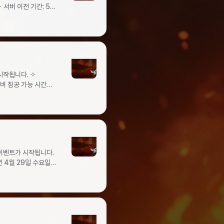
경을 제공하기 위해
의 강화석
지
아이템명개수황금 문양
 맨티스망각의 머맨
다.
그룹몬트4온2에톤2
00%고대 옵션석
11500만
 화채510크론100%
10회황금 주화1눈부신
 전당 모래시계1수박
사합니다.
10크론100%혼돈의
섬 동부투쟁의
급 강화석1신록의
9오브
론100%상급 문양
 입장
권(1회)1신록의