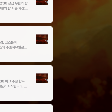
수황금 오브 패키지오브
2:30 상급 무한의 탑
탈 것 소환권
화석510눈부신 코스튬
석1 ✦ 던전
는 특급 강화석5온의
 상향나이트 심볼
(스킬
아이템명개수신록의 강화
(3 → 5)세인트
금 주화1눈부신
 황금 문양
5 → 7), 대미지
키지눈부신 탈 것
회복량 +1000피해량
1 이번
 감소인스네어샷
시기 바랍니다.
쿨타임 감소멀티샷
20000
신구 승급서
계수 상향플레임 볼트
 승급서 조각30신화
 이상 적중률
조각20신화 무기
 어벤저액티브컨퓨전
 장신구 승급서
대 대상 수 상향 (5
:30 버그 수정 항목
25%보스 몬스터
자 S(구성품 변경)1
 상향, 쿨타임
스 보상)고대 스킬북
10회)1눈부신 코스튬
피어 쿨타임
션트 스킬 강화석5빛나는
. 감사합니다.
어 쿨타임
섬 동부투쟁의
 치명타 피해량 증가
0신화 무기 승급서
감소포어풋 스윙
 조각100 타락한