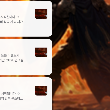
 상자보상 상향 전
확률상향된 드롭 확률을
몬트4온2에톤2 ✦
개인] 혼돈의 균열 -
장
 페르소나
정당 10회황금
 강화석
황금탈 것
섬 동부투쟁의
의 드롭
대상자 집계 후
양한 의견을 경청하고
수수께끼 알 (1회)
소환권 (1회)일반
(1회)일반 탈 것