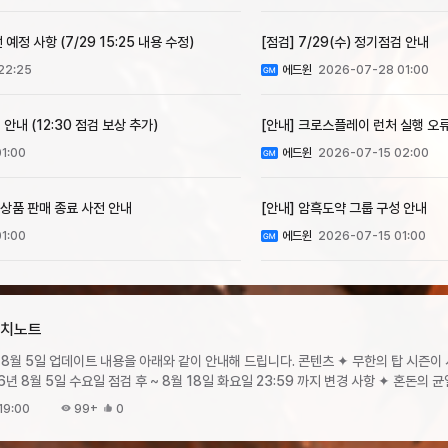
예정 사항 (7/29 15:25 내용 수정)
[점검] 7/29(수) 정기점검 안내
22:25
에드윈
2026-07-28 01:00
 안내 (12:30 점검 보상 추가)
[안내] 크로스플레이 런처 실행 오류
1:00
에드윈
2026-07-15 02:00
 상품 판매 종료 사전 안내
[안내] 암흑도약 그룹 구성 안내
1:00
에드윈
2026-07-15 01:00
 패치노트
데이트 내용을 아래와 같이 안내해 드립니다. 콘텐츠 ✦ 무한의 탑 시즌이 시작됩니다. ✧
 수요일 점검 후 ~ 8월 18일 화요일 23:59 까지 변경 사항 ✦ 혼돈의 균열 - 시련 15·16단계
돈의 크론상자혼돈의 문양강화석 상자희귀 유물 4종희귀 유물 결정변경 전변경 후변
19:00
99+
0
600900550650드롭 확률 상향 ✧ 상향 전 15·16단계 보상에 대해 소급 적용 보상이