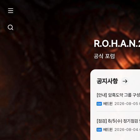
R.O.H.A.N.
공식 포럼
공지사항
[안내] 암흑도약 그룹 구성
에드윈
2026-08-05 
[점검] 8/5(수) 정기점검
에드윈
2026-08-04 