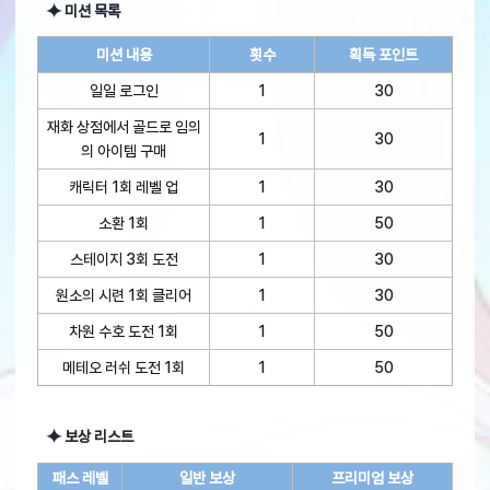
⯌ 미션 목록
미션 내용
횟수
획득 포인트
일일 로그인
1
30
재화 상점에서 골드로 임의
1
30
의 아이템 구매
캐릭터 1회 레벨 업
1
30
소환 1회
1
50
스테이지 3회 도전
1
30
원소의 시련 1회 클리어
1
30
차원 수호 도전 1회
1
50
메테오 러쉬 도전 1회
1
50
⯌ 보상 리스트
패스 레벨
일반 보상
프리미엄 보상