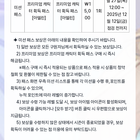
월 27일(목)
프리미엄 캐릭
프리미엄 캐릭
₩1
미션
12:00 ~
터 획득 패스
터 획득 패스
5,0
1회
패스
2025년 12
[아델린]
[아델린]
00
월 12일(금)
점검 전까지
⯌
미션 패스 보상은 아래의 내용을 확인하여 주시기 바랍니다.
1) 일반 보상은 모든 구원자님께서 획득하실 수 있는 보상입니다.
2) 프리미엄 보상은 프리미엄 캐릭터 획득 패스 구매 시 즉시
해금됩니다.
※패스 구매 시 즉시 적용되는 상품으로 패스 적용 시 상품의 청약
철회 및 환불이 제한될 수 있는 점 참고 바랍니다.
3) 패스 화면 우측 미션 리스트를 통해 각 미션을 수행 후,포인트를
획득하실 수 있으며,
누적 포인트에 따라 레벨이 증가합니다.
4) 보상 수령 가능 레벨 도달 시, 보상 아이템 아이콘이 활성화되며,
아이콘을 클릭하거나 [모두 받기] 버튼 클릭 시 우편함으로 보상이
지급됩니다.
5) 보상을 수령하지 않은 상태에서 시즌이 종료되었을 경우, 보상
획득이 어려울 수 있는 점 이용에 유의 부탁드립니다.