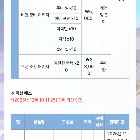
루나 셸 x10
계정
₩5,
비행 준비 패키지
당 3
하이 포션 x10
000
회
마력탄 x10
자석 x10
솔라 셸 x10
₩3
영원한 축복 x2
무제
오픈 소환 패키지
3,00
0
한
0
⯎ 미션 패스
*(2025년 12월 10 11:25) 판매 기간 연장
구매
탭
상품명
구성품
가격
판매기간
제한
2025년 11