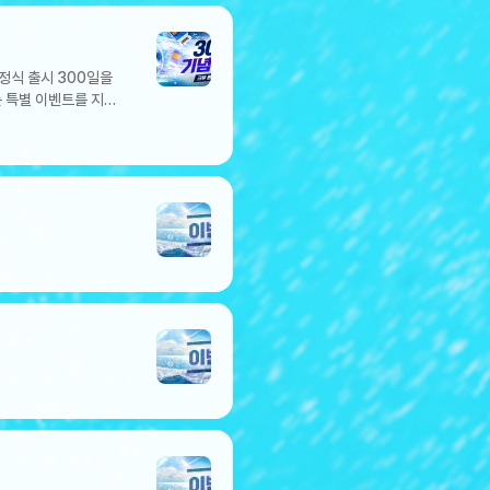
환은 이벤트 기간
 정식 출시 300일을
받아가세요~!! -
 특별 이벤트를 지금
서 7일간 보관됩니다.
9(KST)2) 이벤트
300개의
간 보관됩니다.EVENT
 지원 크루 [윈디]가
벤트 기간 내 24시간
득권, 전설 크루
 적용됩니다.​​
뽑기, 특별 도전에서
 크루
률 43% * 확률 변경
이벤트 기간: 7/18