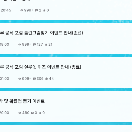
 20:45
999+
2
0
 크루 공식 포럼 틀린그림찾기 이벤트 안내(종료)
19:00
999+
127
21
크루 공식 포럼 실루엣 퀴즈 이벤트 안내 (종료)
01:00
999+
306
44
추가 및 확률업 뽑기 이벤트
20:00
480
0
0