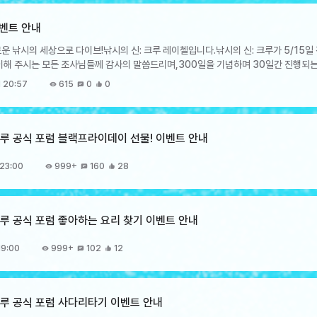
지급됩니다.- 1주년 주화는 1주년 상점에서 아이템과 교환할 수 있습니다.- 아이템 교
. [ 주화 상자 & 1주년 주화 ] [ 1주년 상점 ]* 1주년 뱃지 아이템은 [컬렉션북] >
이벤트 안내
니다. EVENT 2. 1주년 기념 특별 푸시 이벤트 1주년 기념으로 이벤트 기간 내 매일매일
운 낚시의 세상으로 다이브!낚시의 신: 크루 레이첼입니다.낚시의 신: 크루가 5/15일
니다!총 14,000 다이아를 획득할 수 있는 특별 이벤트! 잊지 말고 접속하여 보상 모두 
이해 주시는 모든 조사님들께 감사의 말씀드리며,300일을 기념하며 30일간 진행되는
트 후 ~ 7/31 23:59 (KST)* 보상은 계정당 1회 지급되며, 지급된 보상은 우편에
. 300일 기념 300뽑기 이벤트1) 이벤트 기간- 5/2(목) 13:00~5/31(금) 23:5
적용되는 핫타임 이벤트 효과를 꼭 확인하셔서
 20:57
615
0
0
일 매일 크루 뽑기권이 지급됩니다.: 매일 10개씩 지급 되며, 30일간 접속하시면 총 
 7/18 업데이트 후 ~ 8/7 23:59 (KST) [ 이벤트 효과 ] ​* 파견 완료 보상량 100% 증가
 있습니다.3) 주의 사항- 보상은 계정당 1회 지급되며, 지급된 보상은 우편에서 7일
 적용됩니다.​​ EVENT 4. 전설 크루 확률업 2배 이벤트 - 어부가 되고 싶은 고양이,
트1) 이벤트 기간- 5/2(목) 13:00~5/31(금) 23:59(KST)2) 이벤트 내용- 이
업 뽑기로 만나보실 수 있습니다.- 신규 크루 [윈디]는 내 가방에서 사용하는 크루 획
인하세요!​3) 주의 사항 - 파견 완료 보상량 100% 증가 효과는 파견 보상 수령 시점에
 크루 공식 포럼 블랙프라이데이 선물! 이벤트 안내
서는 등장하지 않으며, [픽업]확률업 뽑기, [일반]크루 뽑기, [일일]일일 크루 조각 
 확률업 뽑기에서는 전설 크루 등장 확률이 상승되며, 일반 크루 획득 확률이 감소 됩니다. (기존) 전설
전설 크루 획득 확률 6% (기존) 일반 크루 획득 확률 46% → (변경) 일반 크루 획득 확
23:00
999+
160
28
며, 다른 크루 확률업 뽑기에는 적용되지 않습니다. - 확률업 뽑기 진행 기간: 7/18 업데이트
정 참여 시 ‘이달의 크루’ 보너스 전투력 30%가 적용됩니다. EVENT 5. 1주년 기념 한정 장비
 크루 공식 포럼 좋아하는 요리 찾기 이벤트 안내
 한정 제공되는 최대 T12 장비 획득의 기회! 이번 기회에 꼭! 득템하시길 바랍니다! - 
9 (KST)
19:00
999+
102
12
 크루 공식 포럼 사다리타기 이벤트 안내