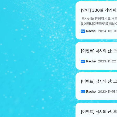
개봉되어 ‘1주년 주화’로 
내에만 가능하며 사용하지 않은 주화는 소멸됩니다
[안내] 300일 기념 
[이벤트] 에서 사용할 수 있는 아이템 입
​ 조사님들 안녕하세요.새로
[1,000다이아]가 지급됩
맞이합니다!!!크루를 플레
이벤트 기간: 7/18 업데이
바로 확인해보세요!EVENT 1
EVENT 3. 1주년 기념 핫타임 이벤트 돌아온 핫타임 이벤트! 이벤트 기간 내 24시간 
Rachel
2024-05-01
내용- 이벤트 기간 동안 매
최대로 활용해 보세요! - 이벤트 기간:
크루뽑기권을 획득 하실 수
효과는 파견 보상 수령 시점에
2. 300일 기념 핫타임 이벤
신규 크루로 합류되어 확률
적용되는 핫타임 효과들을 확
[이벤트] 낚시의 신:
선택권, 전설 크루 획득권에
감사합니다.
획득 가능합니다. - [윈디 ]
획득 확률 3% → (변경) 
Rachel
2023-11-22 
적용은 윈디 확률업 뽑기에서만 적용 되
후 ~ 8/1 12:59(KST) [ 크루 혜택 ]- 확률업 기간 동안 지원 크루 [윈디]와 함께 콘텐츠에 참여하면 혜택이 부여됩니다.- 원정
콘텐츠의 이달의 크루로 선정되어, 원
[이벤트] 낚시의 신:
뽑기 이벤트 1주년 기념으로
업데이트 후 ~ 7/31 23:5
Rachel
2023-11-15 
[이벤트] 낚시의 신: