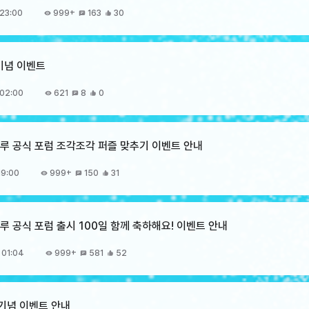
23:00
999+
163
30
 기념 이벤트
 02:00
621
8
0
 크루 공식 포럼 조각조각 퍼즐 맞추기 이벤트 안내
19:00
999+
150
31
크루 공식 포럼 출시 100일 함께 축하해요! 이벤트 안내
 01:04
999+
581
52
 기념 이벤트 안내