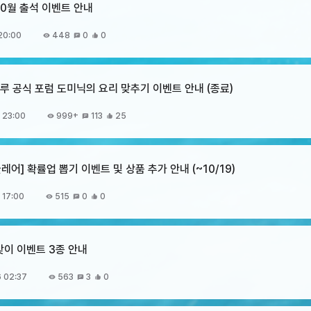
10월 출석 이벤트 안내
20:00
448
0
0
크루 공식 포럼 도미닉의 요리 맞추기 이벤트 안내 (종료)
 23:00
999+
113
25
클레어] 확률업 뽑기 이벤트 및 상품 추가 안내 (~10/19)
 17:00
515
0
0
맞이 이벤트 3종 안내
 02:37
563
3
0