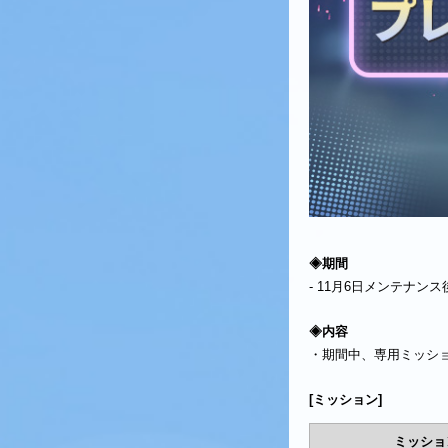
◈期間
- 11月6日メンテナンス後～
◈内容
・期間中、専用ミッシ
[ミッション]
ミッショ