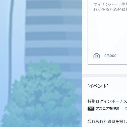
0
/3000
イベント
特別ログインボーナ
2
アスニア管理局
GM
忘れられた遺跡を探