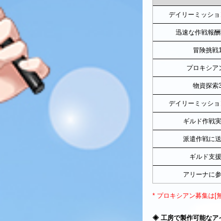
デイリーミッショ
迅速な作戦報酬
冒険挑戦
プロキシア
物資探索
デイリーミッショ
ギルド作戦実
派遣作戦に送
ギルド支援
アリーナに参
* プロキシアン募集は[
◈
工房で製作可能なア