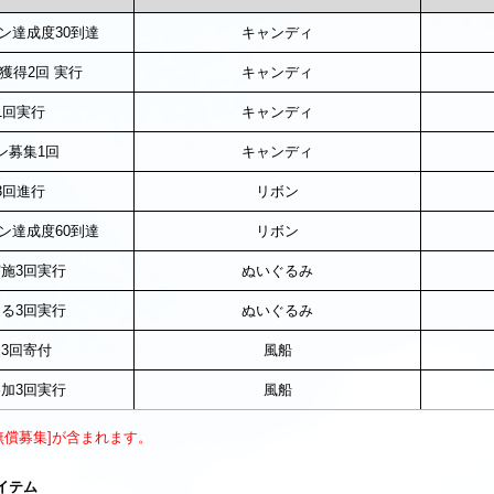
ン達成度30到達
キャンディ
獲得2回 実行
キャンディ
1回実行
キャンディ
ン募集1回
キャンディ
3回進行
リボン
ン達成度60到達
リボン
施3回実行
ぬいぐるみ
る3回実行
ぬいぐるみ
3回寄付
風船
加3回実行
風船
無償募集]が含まれます。
イテム