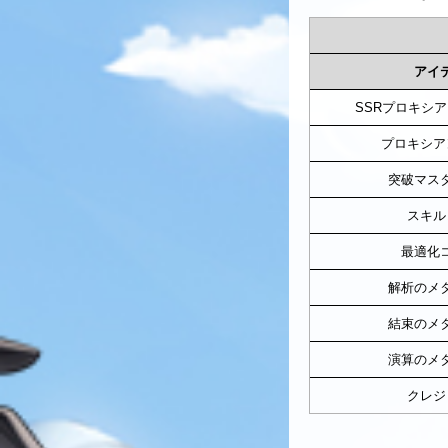
アイ
SSRプロキシ
プロキシア
突破マス
スキル
最適化
解析のメ
結束のメ
演算のメ
クレジ