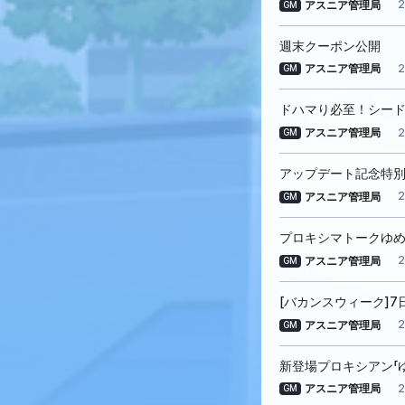
2
アスニア管理局
GM
週末クーポン公開
2
アスニア管理局
GM
ドハマり必至！シー
2
アスニア管理局
GM
アップデート記念特
2
アスニア管理局
GM
プロキシマトークゆ
2
アスニア管理局
GM
[バカンスウィーク]
2
アスニア管理局
GM
新登場プロキシアン「ゆ
2
アスニア管理局
GM