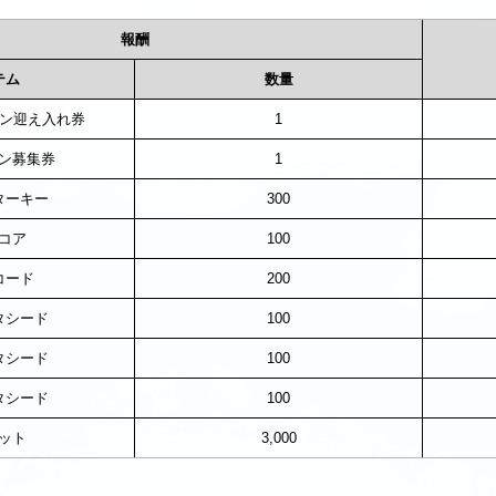
報酬
テム
数量
アン迎え入れ券
1
ン募集券
1
ターキー
300
コア
100
コード
200
タシード
100
タシード
100
タシード
100
ット
3,000