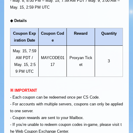
- May. 8, 8:00 PM – May. 15, 7:59 AM PDT / May. 9, 3:00 AM –
May. 15, 2:59 PM UTC
◈ Details
Coupon Exp
Coupon Cod
Reward
Quantity
iration Date
e
May. 15, 7:59
AM PDT /
MAYCODE01
Proxyan Tick
3
May. 15, 2:5
17
et
9 PM UTC
※ IMPORTANT
- Each coupon can be redeemed once per CS Code.
- For accounts with multiple servers, coupons can only be applied
to one server.
- Coupon rewards are sent to your Mailbox.
- If you’re unable to redeem coupon codes in-game, please visit t
he Web Coupon Exchange Center.