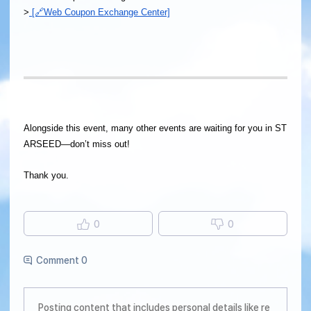
>
[🔗Web Coupon Exchange Center]
Alongside this event, many other events are waiting for you in ST
ARSEED—don’t miss out!
Thank you.
0
0
Comment 0