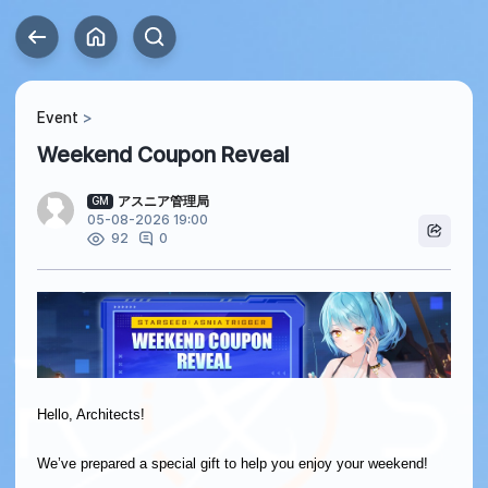
Event
Weekend Coupon Reveal
アスニア管理局
GM
05-08-2026 19:00
0
92
Hello, Architects!
We’ve prepared a special gift to help you enjoy your weekend!