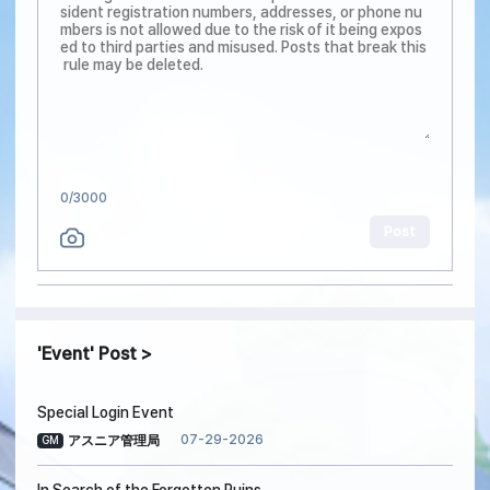
0
/3000
Post
Event
Post
Special Login Event
07-29-2026
アスニア管理局
GM
In Search of the Forgotten Ruins