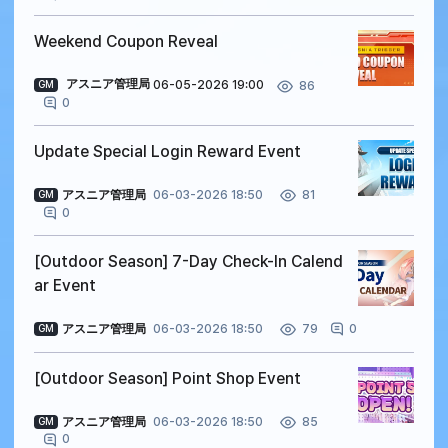
Weekend Coupon Reveal
アスニア管理局
06-05-2026 19:00
86
GM
0
Update Special Login Reward Event
アスニア管理局
06-03-2026 18:50
81
GM
0
[Outdoor Season] 7-Day Check-In Calend
ar Event
アスニア管理局
06-03-2026 18:50
0
79
GM
[Outdoor Season] Point Shop Event
アスニア管理局
06-03-2026 18:50
85
GM
0