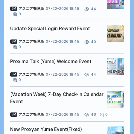
アスニア管理局
07-22-2026 18:45
44
GM
0
Update Special Login Reward Event
アスニア管理局
07-22-2026 18:45
40
GM
0
Proxima Talk [Yume] Welcome Event
アスニア管理局
07-22-2026 18:45
44
GM
0
[Vacation Week] 7-Day Check-In Calendar
Event
アスニア管理局
07-22-2026 18:45
0
46
GM
New Proxyan Yume Event(Fixed)