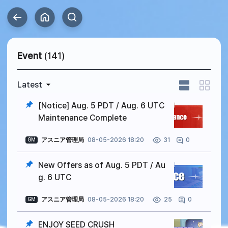
Event
(141)
Latest
[Notice] Aug. 5 PDT / Aug. 6 UTC
Maintenance Complete
アスニア管理局
08-05-2026 18:20
0
31
GM
New Offers as of Aug. 5 PDT / Au
g. 6 UTC
アスニア管理局
08-05-2026 18:20
0
25
GM
ENJOY SEED CRUSH