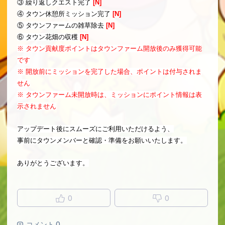
③ 繰り返しクエスト完了
[N]
④ タウン休憩所ミッション完了
[N]
⑤ タウンファームの雑草除去
[N]
⑥ タウン花畑の収穫
[N]
※ タウン貢献度ポイントはタウンファーム開放後のみ獲得可能
です
※ 開放前にミッションを完了した場合、ポイントは付与されま
せん
※ タウンファーム未開放時は、ミッションにポイント情報は表
示されません
アップデート後にスムーズにご利用いただけるよう、
事前にタウンメンバーと確認・準備をお願いいたします。
ありがとうございます。
0
0
コメント 0