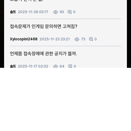
솔트
2025-11-26 03:17
0
93
접속문제가 인게임 문의하면 고쳐짐?
Xylocopini2468
2025-11-23 23:21
0
73
언제쯤 접속장애에 관한 공지가 뜰까.
솔트
2025-11-17 02:32
0
64
캐릭터 색깔만 바꿔서 신화캐릭터 나오는거... 이건 아니지 않
습니까
Biastini9203
2025-11-16 22:48
0
136
접속 안되는 사람이 한둘이 아닌데...
장후
2025-10-30 09:09
0
89