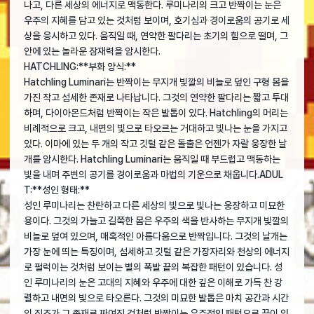
나고, 다른 세상의 에너지로 맥동한다. 루미나리의 크고 반짝이는 눈은
우주의 지혜를 담고 있는 것처럼 보이며, 호기심과 경이로움의 공기로 세
상을 응시하고 있다. 움직일 때, 연약한 팔다리는 초기의 힘으로 떨며, 그
안에 있는 놀라운 잠재력을 암시한다.
HATCHLING:**부화 양식:**
Hatchling Luminari는 반짝이는 무지개 빛깔의 비늘로 덮인 구형 몸을
가진 작고 섬세한 존재로 나타납니다. 그것의 연약한 팔다리는 짧고 투대
하며, 다이아몬드처럼 반짝이는 작은 발톱이 있다. Hatchling의 머리는
비례적으로 크고, 내면의 빛으로 타오르는 거대하고 빛나는 눈을 가지고
있다. 이마에 있는 두 개의 작고 깃털 같은 돌출은 언젠가 자랄 웅장한 날
개를 암시한다. Hatchling Luminari는 움직일 때 부드럽고 맥동하는
빛을 내며 주변의 공기를 경이로움과 마법의 기운으로 채웁니다.ADUL
T:**성인 형태:**
성인 루미나리는 찬란하고 다른 세상의 빛으로 빛나는 웅장하고 미묘한
용이다. 그것의 가늘고 길쭉한 몸은 우주의 색을 반사하는 무지개 빛깔의
비늘로 덮여 있으며, 매혹적인 아름다움으로 반짝입니다. 그것의 날개는
가장 눈에 띄는 특징이며, 섬세하고 깃털 같은 가장자리와 천상의 에너지
로 펄럭이는 것처럼 보이는 별의 폭발 끝의 복잡한 패턴이 있습니다. 성
인 루미나리의 눈은 고대의 지혜와 우주에 대한 깊은 이해로 가득 찬 강
렬하고 내면의 빛으로 타오른다. 그것의 미묘한 발톱은 마치 공간과 시간
의 직조가 그 존재로 짜여진 것처럼 반짝이는 우주적인 패턴으로 끝이 있