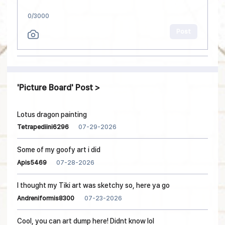
0
/3000
Post
Picture Board
Post
Lotus dragon painting
07-29-2026
Tetrapediini6296
Some of my goofy art i did
07-28-2026
Apis5469
I thought my Tiki art was sketchy so, here ya go
07-23-2026
Andreniformis8300
Cool, you can art dump here! Didnt know lol