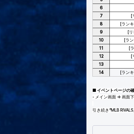
6
7
8
[ラン
9
[
10
[ラ
11
[
12
13
14
[ラン
■ イベントページの
- メイン画面 ⇒ 画面
引き続き『MLB RIV