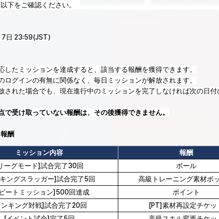
は以下をご確認ください。
月7日 23:59(JST)
対応したミッションを達成すると、該当する報酬を獲得できます。
らのログインの有無に関係なく、毎日ミッションが解放されます。
解放された場合でも、現在進行中のミッションを完了しなければ次の日
点で受け取っていない報酬は、その後獲得できません。
＆報酬
ミッション内容
報酬
[リーグモード]試合完了30回
ボール
ンキングスラッガー]試合完了5回
高級トレーニング素材ボ
リピートミッション]500回達成
ポイント
ランキング対戦]試合完了20回
[PT]素材再設定チケッ
[イベント試合]完了5回
高級スキル変更チケッ