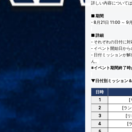
詳しい内容について
■ 期間
- 8月21日 11:00 ～ 9
■ 詳細
- それぞれの日付に
- イベント開始日か
- 日付ミッションが
ん。
※イベント期間終了時
▼日付別ミッション
日時
1
2
[ラ
3
[
4
[
5