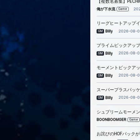
【複数名募集】PECHI
20
俺が下水流
Game
リーグヒートアップ
2026-08-0
Billy
GM
プライムピックアップスカ
2026-08-0
Billy
GM
モーメントピックア
2026-08-0
Billy
GM
スーパープラスパッ
2026-08-0
Billy
GM
シュプリームモーメ
BOONBOOMGER
Game
お詫びのHOFパック