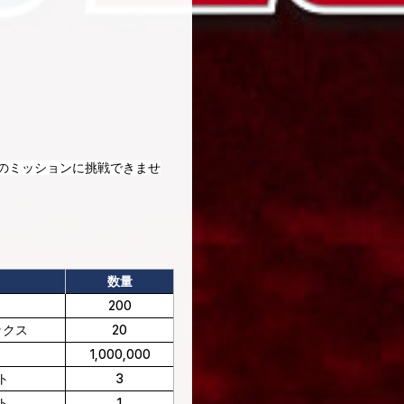
付のミッションに挑戦できませ
数量
200
ックス
20
1,000,000
ト
3
ト
1