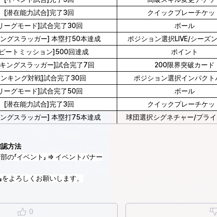
[潜在能力試合]完了3回
クイックプレーチケッ
[リーグモード]試合完了30回
ボール
キングスラッガー] 本塁打50本達成
ポジション選択LIVE/シーズ
リピートミッション]500回達成
ポイント
ンキングスラッガー]試合完了7回
200限界突破カード
ランキング対戦]試合完了30回
ポジション選択インパクト
[リーグモード]試合完了50回
ボール
[潜在能力試合]完了3回
クイックプレーチケッ
キングスラッガー] 本塁打75本達成
球団選択シグネチャー/プラ
確認方法
下部の「イベント」 ⇒ イベントバナー
ALS』をよろしくお願いします。
0