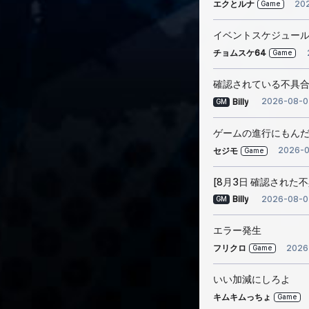
20
エクとルナ
Game
イベントスケジュー
チョムスケ64
Game
確認されている不具合
2026-08-0
Billy
GM
ゲームの進行にもん
2026-
セジモ
Game
[8月3日 確認された
2026-08-0
Billy
GM
エラー発生
2026
フリクロ
Game
いい加減にしろよ
キムキムっちょ
Game