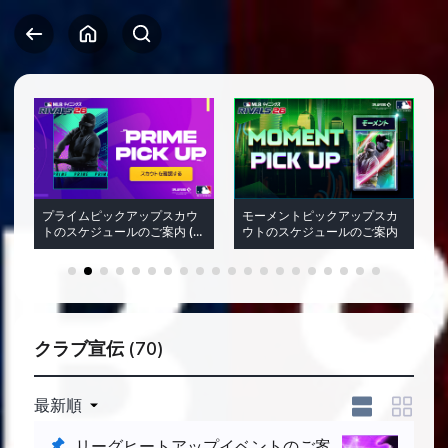
プライムピックアップスカウ
モーメントピックアップスカ
トのスケジュールのご案内 (8
ウトのスケジュールのご案内
月7日 20:45(JST)内容修正)
1
2
3
4
5
6
7
8
9
10
11
12
13
14
15
16
17
18
19
20
クラブ宣伝
(70)
最新順
リーグヒートアップイベントのご案